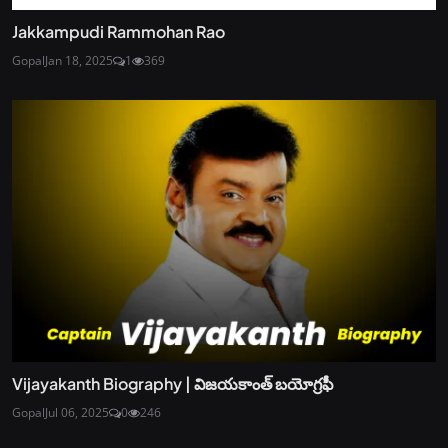
Jakkampudi Rammohan Rao
Gopal
Jan 18, 2025
1
369
Vijayakanth Biography | విజయకాంత్ బయోగ్రఫీ
Gopal
Jul 06, 2025
0
246