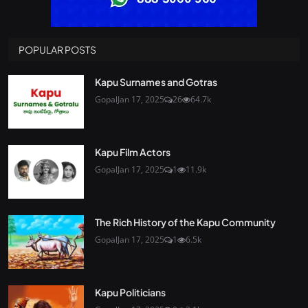
POPULAR POSTS
Kapu Surnames and Gotras
Gopal
Jan 17, 2025
26
64.7k
Kapu Film Actors
Gopal
Jan 17, 2025
1
11.9k
The Rich History of the Kapu Community
Gopal
Jan 17, 2025
1
6.5k
Kapu Politicians