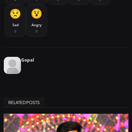
Sad
Angry
0
0
Gopal
RELATED POSTS