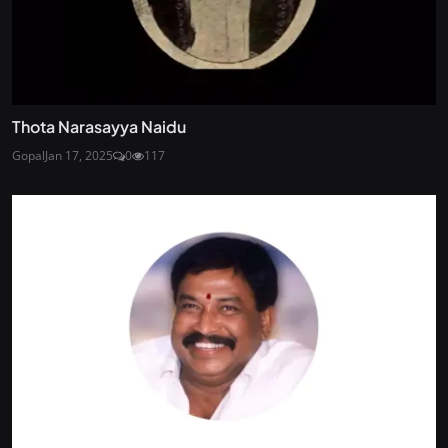
Thota Narasayya Naidu
Gopal
Jan 17, 2025
0
117