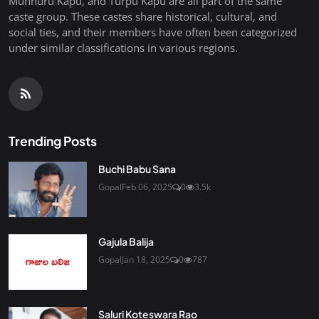
Munnuru Kapu, and Turpu Kapu are all part of the same
caste group. These castes share historical, cultural, and
social ties, and their members have often been categorized
under similar classifications in various regions.
Trending Posts
Buchi Babu Sana
Gopal
Feb 06, 2025
0
3.5k
Gajula Balija
Gopal
Jan 18, 2025
0
787
Saluri Koteswara Rao