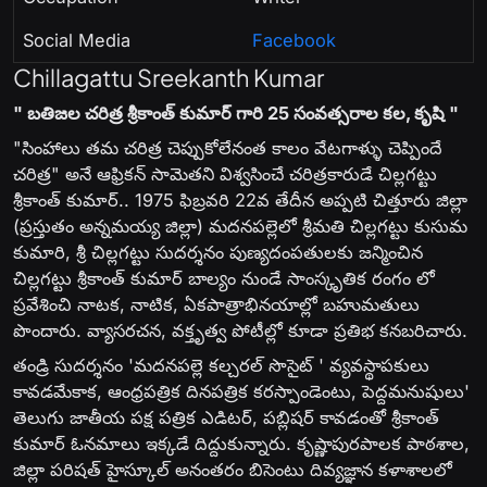
Social Media
Facebook
Chillagattu Sreekanth Kumar
" బతిజల చరిత్ర శ్రీకాంత్ కుమార్ గారి 25 సంవత్సరాల కల, కృషి "
"సింహాలు తమ చరిత్ర చెప్పుకోలేనంత కాలం వేటగాళ్ళు చెప్పిందే
చరిత్ర" అనే ఆఫ్రికన్ సామెతని విశ్వసించే చరిత్రకారుడే చిల్లగట్టు
శ్రీకాంత్ కుమార్.. 1975 ఫిబ్రవరి 22వ తేదీన అప్పటి చిత్తూరు జిల్లా
(ప్రస్తుతం అన్నమయ్య జిల్లా) మదనపల్లెలో శ్రీమతి చిల్లగట్టు కుసుమ
కుమారి, శ్రీ చిల్లగట్టు సుదర్శనం పుణ్యదంపతులకు జన్మించిన
చిల్లగట్టు శ్రీకాంత్ కుమార్ బాల్యం నుండే సాంస్కృతిక రంగం లో
ప్రవేశించి నాటక, నాటిక, ఏకపాత్రాభినయాల్లో బహుమతులు
పొందారు. వ్యాసరచన, వక్తృత్వ పోటీల్లో కూడా ప్రతిభ కనబరిచారు.
తండ్రి సుదర్శనం 'మదనపల్లె కల్చరల్ సొసైట్ ' వ్యవస్థాపకులు
కావడమేకాక, ఆంధ్రపత్రిక దినపత్రిక కరస్పాండెంటు, పెద్దమనుషులు'
తెలుగు జాతీయ పక్ష పత్రిక ఎడిటర్, పబ్లిషర్ కావడంతో శ్రీకాంత్
కుమార్ ఓనమాలు ఇక్కడే దిద్దుకున్నారు. కృష్ణాపురపాలక పాఠశాల,
జిల్లా పరిషత్ హైస్కూల్ అనంతరం బిసెంటు దివ్యజ్ఞాన కళాశాలలో