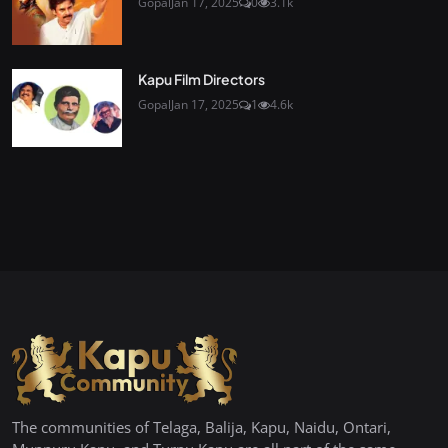
Gopal
Jan 17, 2025
0
3.1k
Kapu Film Directors
Gopal
Jan 17, 2025
1
4.6k
The communities of Telaga, Balija, Kapu, Naidu, Ontari,