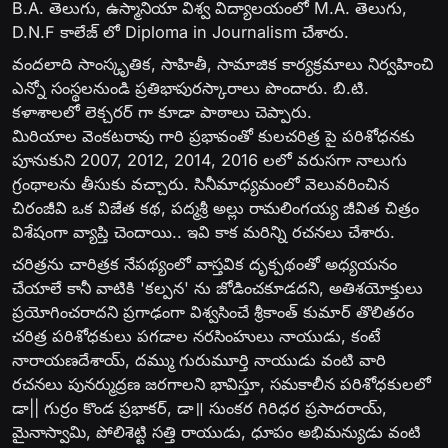
B.A. తెలుగు, ఉస్మానియా విశ్వ విద్యాలయంలో M.A. తెలుగు,
D.N.F కాలేజ్ లో Diploma in Journalism చేశారు.
వందలాది సాంస్కృతిక, సాహితీ, సామాజిక కార్యక్రమాలు నిర్వహించి
ఎన్నో సంస్థలనుండి ప్రతిభాపురస్కారాలు పొందారు. బి.టి.
కళాశాలలో లెక్చరర్ గా కూడా పాఠాలు చెప్పారు.
మిరియాల వెంకటరావు గారి ప్రభావంతో కులచరిత్ర పై పరిశోధనకు
పూనుకుని 2007, 2012, 2014, 2016 లలో వరుసగా నాలుగు
గ్రంథాలను తీసుకు వచ్చారు. సినీమాధ్యమంలో వెలువరించిన
చిరంజీవి ఒక విజేత కథ, పద్మశ్రీ అల్లు రామలింగయ్య జీవిత చిత్రం
విశేషంగా వ్యాప్తి చెందాయి.. ఇవి కాక మరిన్ని రచనలు చేశారు.
చరిత్రను చారిత్రక నేపథ్యంలో వాస్తవిక దృక్పథంతో అధ్యయనం
చేయాలే కానీ వాటికి 'కల్పన' ను జోడించకూడదని, అతిశయోక్తులు
ప్రయోగించరాదని ప్రగాఢంగా విశ్వసించే శ్రీకాంత్ కుమార్ తొలితరం
చరిత్ర పరిశోధకులు పగడాల నరసింహులు నాయుడు, కంటే
నారాయణదేశాయ్, దమ్ము గురుమూర్తి నాయుడు వంటి వారి
రచనలు పునర్ముద్రణ జరగాలని భావిస్తూ, సమకాలీన పరిశోధకులలో
డా|| గుర్రం కొండ ప్రభాకర్, డా॥ సుంకర గిరిధర ప్రసాదరాయ్,
మైనాస్వామి, పోలిశెట్టి సత్తి రాయుడు, ధూపం అభిమన్యుడు వంటి