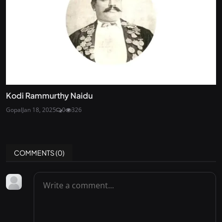
Kodi Rammurthy Naidu
Gopal
Jan 18, 2025
0
326
COMMENTS (
0
)