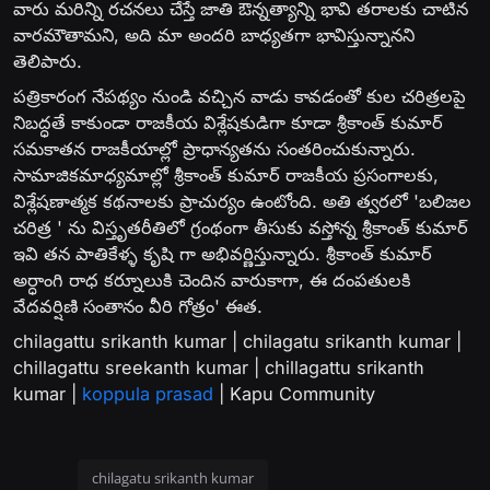
వారు మరిన్ని రచనలు చేస్తే జాతి ఔన్నత్యాన్ని భావి తరాలకు చాటిన
వారమౌతామని, అది మా అందరి బాధ్యతగా భావిస్తున్నానని
తెలిపారు.
పత్రికారంగ నేపథ్యం నుండి వచ్చిన వాడు కావడంతో కుల చరిత్రలపై
నిబద్ధతే కాకుండా రాజకీయ విశ్లేషకుడిగా కూడా శ్రీకాంత్ కుమార్
సమకాతన రాజకీయాల్లో ప్రాధాన్యతను సంతరించుకున్నారు.
సామాజికమాధ్యమాల్లో శ్రీకాంత్ కుమార్ రాజకీయ ప్రసంగాలకు,
విశ్లేషణాత్మక కథనాలకు ప్రాచుర్యం ఉంటోంది. అతి త్వరలో 'బలిజల
చరిత్ర ' ను విస్తృతరీతిలో గ్రంథంగా తీసుకు వస్తోన్న శ్రీకాంత్ కుమార్
ఇవి తన పాతికేళ్ళ కృషి గా అభివర్ణిస్తున్నారు. శ్రీకాంత్ కుమార్
అర్ధాంగి రాధ కర్నూలుకి చెందిన వారుకాగా, ఈ దంపతులకి
వేదవర్షిణి సంతానం వీరి గోత్రం' ఈత.
chilagattu srikanth kumar | chilagatu srikanth kumar |
chillagattu sreekanth kumar | chillagattu srikanth
kumar |
koppula prasad
| Kapu Community
chilagatu srikanth kumar