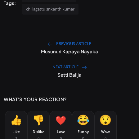
Tags:
chillagattu srikanth kumar
PREVIOUS ARTICLE
Musunuri Kapaya Nayaka
NEXT ARTICLE
Setti Balija
WHAT'S YOUR REACTION?
Like
Dislike
Love
Funny
Wow
2
0
0
0
0